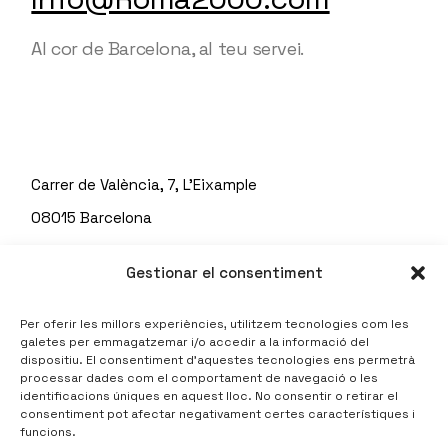
Al cor de Barcelona, al teu servei.
Carrer de València, 7, L'Eixample
08015 Barcelona
Telf: 93 451 67 71
Gestionar el consentiment
Per oferir les millors experiències, utilitzem tecnologies com les
galetes per emmagatzemar i/o accedir a la informació del
dispositiu. El consentiment d’aquestes tecnologies ens permetrà
processar dades com el comportament de navegació o les
identificacions úniques en aquest lloc. No consentir o retirar el
consentiment pot afectar negativament certes característiques i
funcions.
Politica de cookies