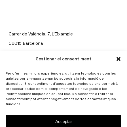
Carrer de València, 7, L'Eixample
08015 Barcelona
Telf: 93 451 67 71
Gestionar el consentiment
Per oferir les millors experiències, utilitzem tecnologies com les
galetes per emmagatzemar i/o accedir a la informació del
dispositiu. El consentiment d’aquestes tecnologies ens permetrà
processar dades com el comportament de navegació o les
identificacions úniques en aquest lloc. No consentir o retirar el
consentiment pot afectar negativament certes característiques i
funcions.
Politica de cookies
Avis legal
Politica de privacitat
Acceptar