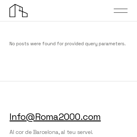
Skip
to
the
content
No posts were found for provided query parameters.
Info@Roma2000.com
Al cor de Barcelona, al teu servei.