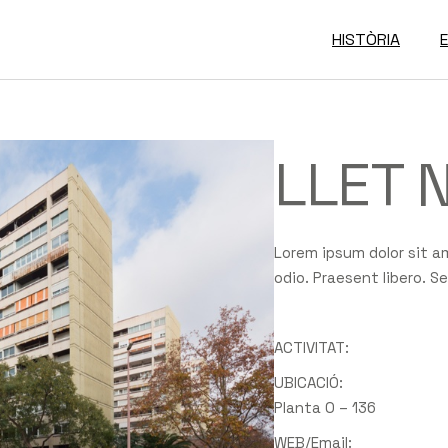
HISTÒRIA
LLET 
Lorem ipsum dolor sit a
odio. Praesent libero. S
ACTIVITAT:
UBICACIÓ:
Planta 0 – 136
WEB/Email: