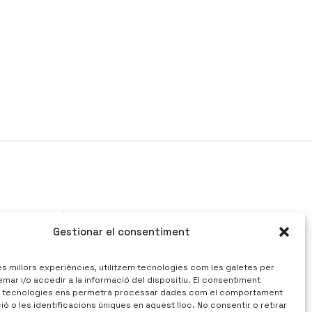
Gestionar el consentiment
mple
Politica de cookies
les millors experiències, utilitzem tecnologies com les galetes per
Avis legal
r i/o accedir a la informació del dispositiu. El consentiment
Politica de privacitat
 tecnologies ens permetrà processar dades com el comportament
ó o les identificacions úniques en aquest lloc. No consentir o retirar