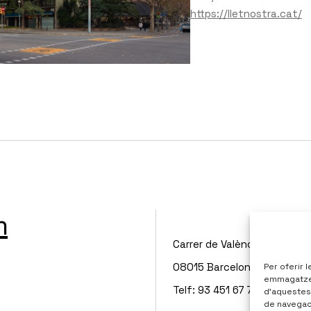
https://lletnostra.cat/
m
Carrer de València, 7, L'Eixa
08015 Barcelona
Per oferir 
emmagatzema
Telf: 93 451 67 71
d’aquestes
de navegaci