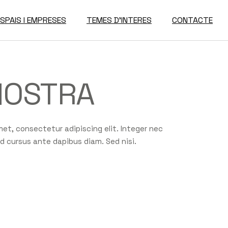
ESPAIS I EMPRESES
TEMES D’INTERES
CONTACTE
Espais Disponibles
NOSTRA
Directori D’Empreses
met, consectetur adipiscing elit. Integer nec
ed cursus ante dapibus diam. Sed nisi.