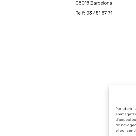
08015 Barcelona
Telf: 93 451 67 71
Per oferir 
emmagatzema
d’aquestes
de navegaci
el consenti