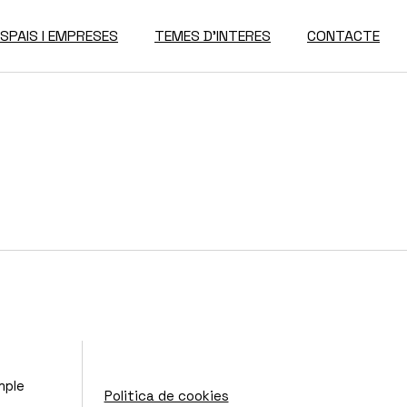
ESPAIS I EMPRESES
TEMES D’INTERES
CONTACTE
Espais Disponibles
Directori D’Empreses
mple
Politica de cookies