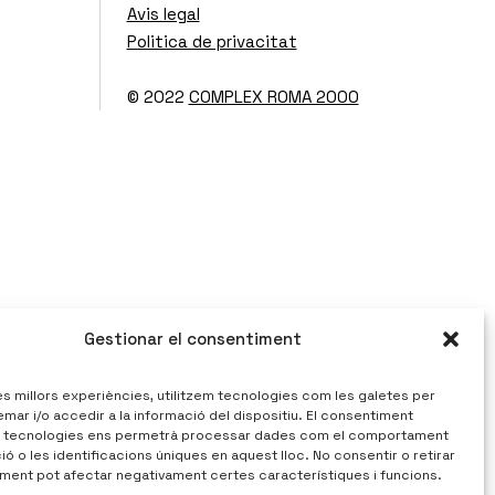
Avis legal
Politica de privacitat
© 2022
COMPLEX ROMA 2000
Gestionar el consentiment
les millors experiències, utilitzem tecnologies com les galetes per
r i/o accedir a la informació del dispositiu. El consentiment
 tecnologies ens permetrà processar dades com el comportament
ó o les identificacions úniques en aquest lloc. No consentir o retirar
ment pot afectar negativament certes característiques i funcions.