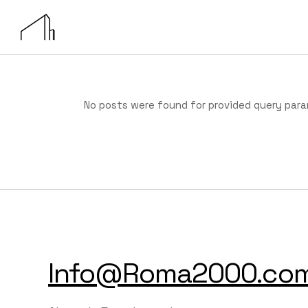
Skip
to
the
content
No posts were found for provided query par
Info@Roma2000.co